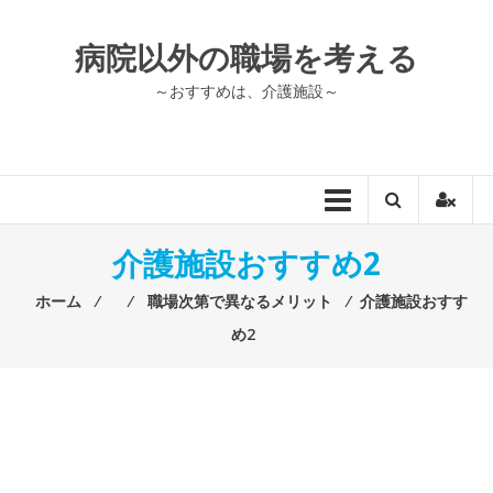
コ
ン
病院以外の職場を考える
テ
ン
～おすすめは、介護施設～
ツ
へ
ス
キ
ッ
プ
介護施設おすすめ2
ホーム
⁄
⁄
職場次第で異なるメリット
⁄
介護施設おすす
め2