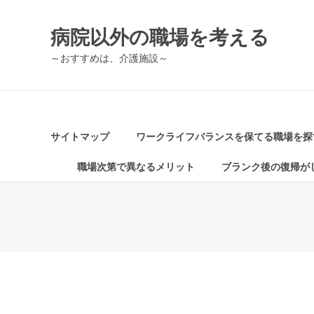
コ
ン
病院以外の職場を考える
テ
ン
～おすすめは、介護施設～
ツ
へ
ス
キ
ッ
サイトマップ
ワークライフバランスを保てる職場を探
プ
職場次第で異なるメリット
ブランク後の復帰が